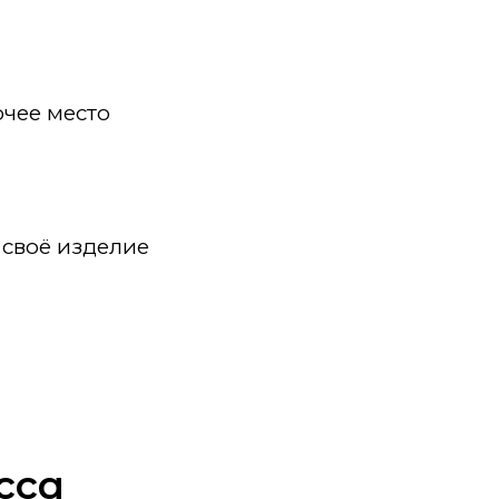
чее место
 своё изделие
сса